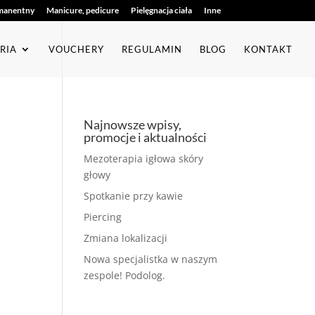
manentny
Manicure, pedicure
Pielęgnacja ciała
Inne
RIA
VOUCHERY
REGULAMIN
BLOG
KONTAKT
Najnowsze wpisy,
promocje i aktualności
Mezoterapia igłowa skóry
głowy
Spotkanie przy kawie
Piercing
Zmiana lokalizacji
Nowa specjalistka w naszym
zespole! Podolog.