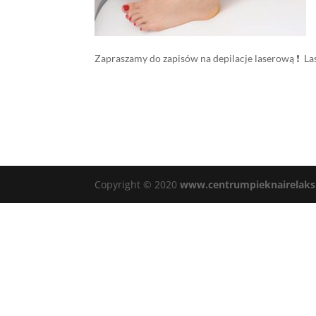
Zapraszamy do zapisów na depilacje laserową
❗️
La
Copyright © 2020
www.centrumpieknairelaks