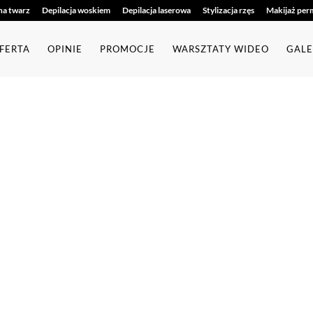
na twarz
Depilacja woskiem
Depilacja laserowa
Stylizacja rzęs
Makijaż per
FERTA
OPINIE
PROMOCJE
WARSZTATY WIDEO
GALE